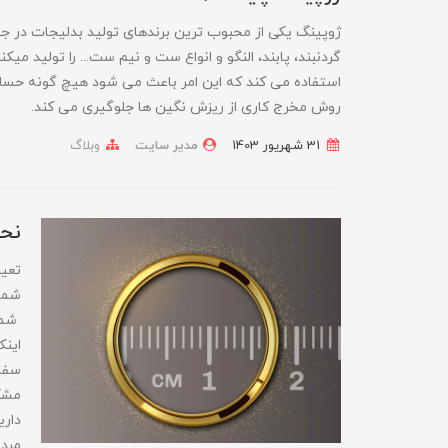
ژوپینگ یکی از محبوب ترین برندهای تولید بدلیجات در جه
گردنبند، پابند، النگو و انواع ست و نیم ست... را تولید م
استفاده می کند که این امر باعث می شود هیچ گونه حساس
روش مخرج کاری از ریزش نگین ها جلوگیری می کند.
31 شهریور 1403
مدیر سایت
وبلاگ
نحو
تعین
شما 
شماس
اینک
سفار
مشکل
داری
مردا