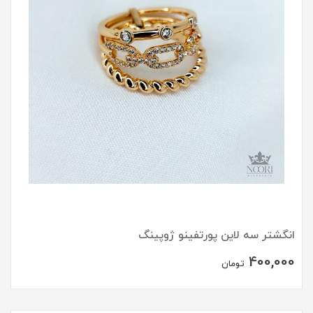
انگشتر سه لاین پورتفینو ژوپینگ
400,000
تومان