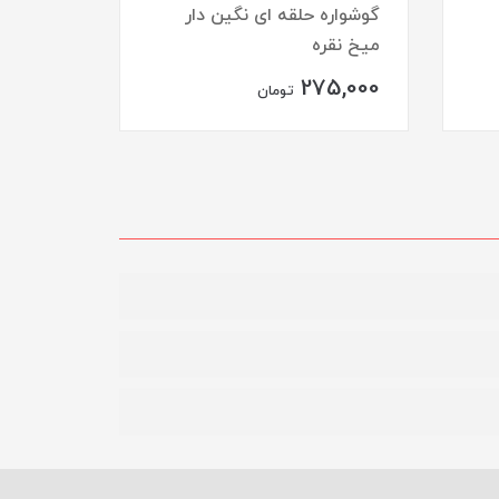
گوشواره حلقه ای نگین دار
میخ نقره
انگشتر 
75,000
275,000
تومان