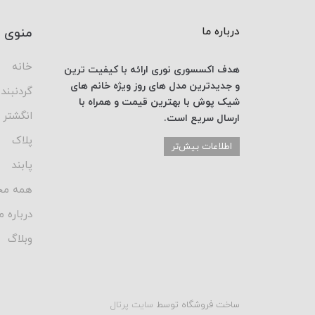
درباره ما
منوی 
خانه
هدف اکسسوری نوری
ارائه با کیفیت ترین
و جدیدترین
مدل های روز
ویژه خانم های
گردنبند
شیک پوش با
بهترین قیمت
و همراه با
انگشتر
ارسال
سریع است.
پلاک
اطلاعات بیش‌تر
پابند
همه مح
درباره م
وبلاگ
ساخت فروشگاه توسط
سایت پرتال