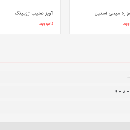
اره میخی استیل
آویز صلیب ژوپینگ
جود
ناموجود
گ