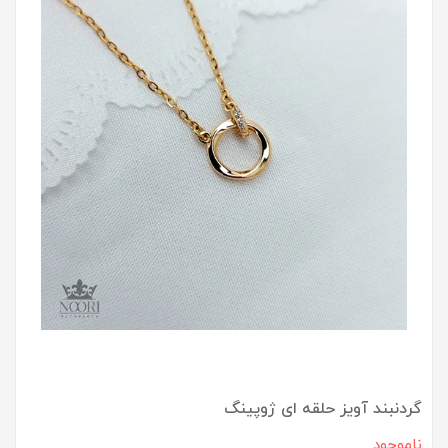
گردنبند آویز حلقه ای ژوپینگ
ناموجود