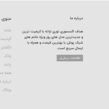
درباره ما
منوی 
خانه
هدف اکسسوری نوری
ارائه با کیفیت ترین
و جدیدترین
مدل های روز
ویژه خانم های
گردنبند
شیک پوش با
بهترین قیمت
و همراه با
انگشتر
ارسال
سریع است.
پلاک
اطلاعات بیش‌تر
پابند
همه مح
درباره م
وبلاگ