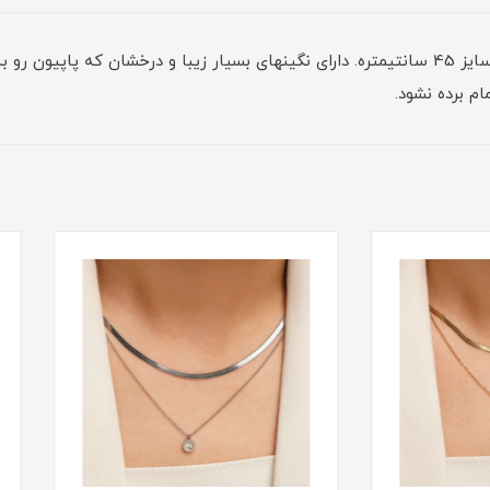
گردنبند پاپیونی✨ جنس از استیله که به همراه زنجیر سایز 45 سانتیمتره. دارای نگینهای بسیار ز
م برده نشود.