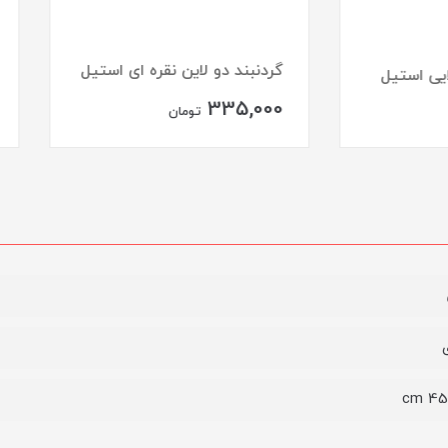
بند دو لاین نقره ای استیل
گردنبند قلب فول نگین ژوپ
335,
ناموجود
تومان
ی