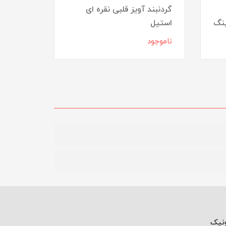
گردنبند آویز قلبی نقره ای
گردنبند 
ینگ
استیل
50,000
ناموجود
ونیک