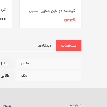
استیل
گردن
گردنبند دو لاین طلایی استیل
000
ناموجود
مشخصات
دیدگاه‌ها
استیل
جنس
طلایی
رنگ
درباره ما
منوی 