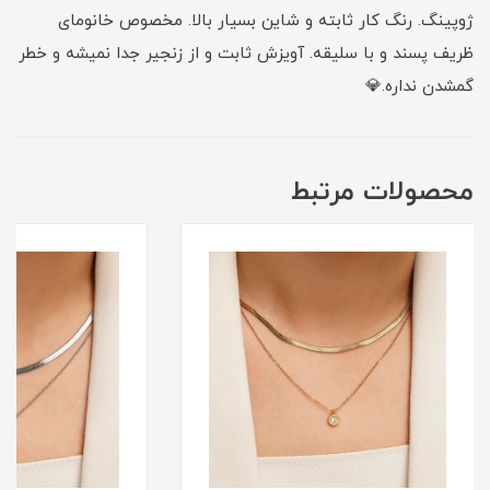
ژوپینگ. رنگ کار ثابته و شاین بسیار بالا. مخصوص خانومای
ظریف پسند و با سلیقه. آویزش ثابت و از زنجیر جدا نمیشه و خطر
گمشدن نداره.💎
محصولات مرتبط