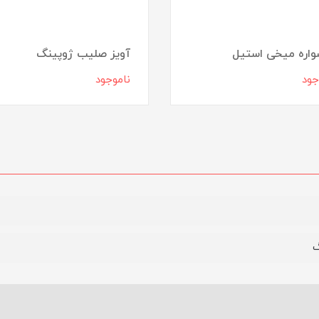
اره میخی استیل
آویز صلیب ژوپینگ
جود
ناموجود
گ