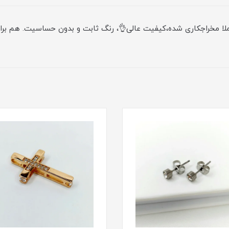
کاملا مخراجکاری شده،کیفیت عالی👌، رنگ ثابت و بدون حساسیت. هم بر