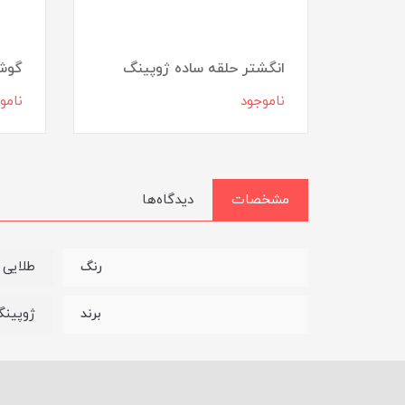
ل
انگشتر حلقه ساده ژوپینگ
گوشو
ناموجود
نامو
مشخصات
دیدگاه‌ها
طلایی
رنگ
ژوپین
برند