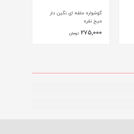
گوشواره حلقه ای نگین دار
میخ نقره
انگشتر 
75,000
275,000
تومان