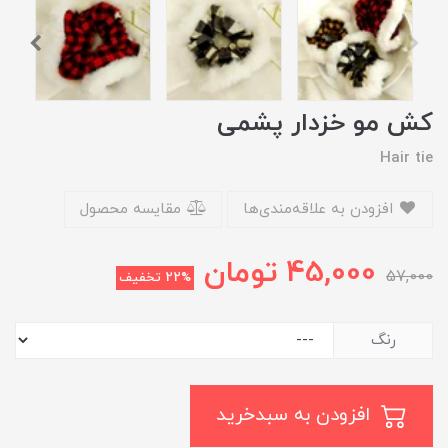
کش مو خزدار پشمی
Hair tie
افزودن به علاقه‌مندی‌ها
مقایسه محصول
45,000
تومان
57,000
22%
تخفیف
رنگ
افزودن به سبدخرید