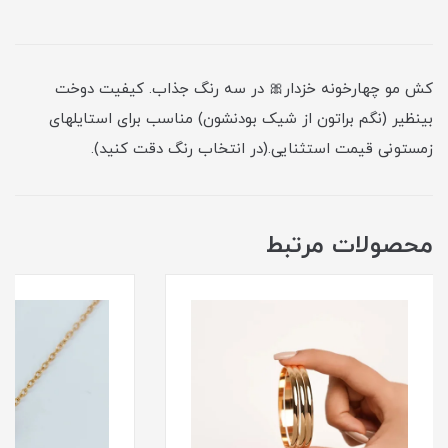
کش مو چهارخونه خزدار🎀 در سه رنگ جذاب. کیفیت دوخت
بینظیر (نگم براتون از شیک بودنشون) مناسب برای استایلهای
زمستونی قیمت استثنایی.(در انتخاب رنگ دقت کنید).
محصولات مرتبط