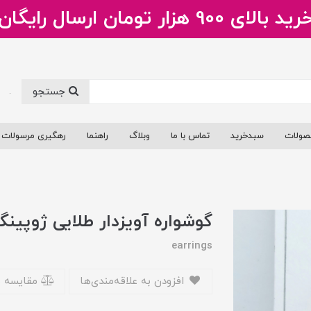
ید بالای 900 هزار تومان ارسال رایگان
جستجو
.
صولات
سبدخرید
تماس با ما
وبلاگ
راهنما
رهگیری مرسولات
گوشواره آویزدار طلایی ژوپین
earrings
افزودن به علاقه‌مندی‌ها
مقایسه 