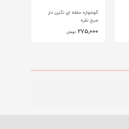
گوشواره حلقه ای نگین دار
میخ نقره
انگشتر 
75,000
275,000
تومان