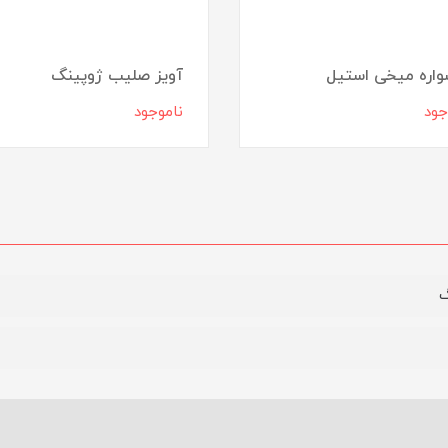
اره میخی استیل
آویز صلیب ژوپینگ
جود
ناموجود
گ