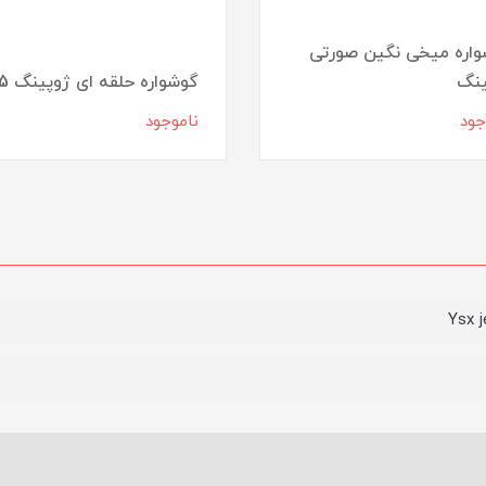
اره میخی نگین صورتی
ینگ
گوشواره حلقه ای ژوپینگ 5
جود
ناموجود
Ysx j