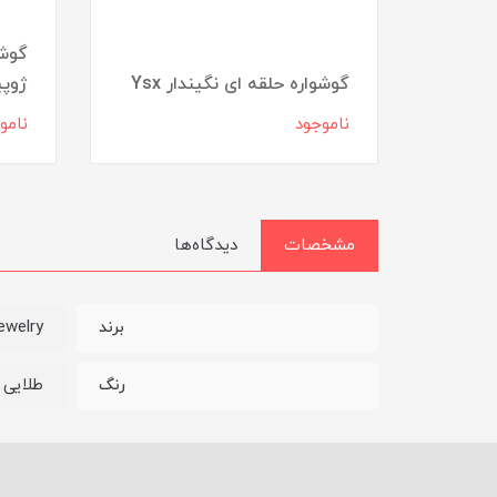
ی
گوشو
گوشواره حلقه ای نگیندار Ysx
ژوپ
ناموجود
نامو
مشخصات
دیدگاه‌ها
ewelry
برند
طلایی
رنگ