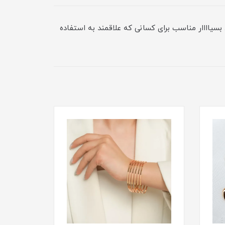
یاااار عالی و محکم. براق و رنگ ثابت. بسیاااار مناسب برای کسانی که علاقمند به استفاده