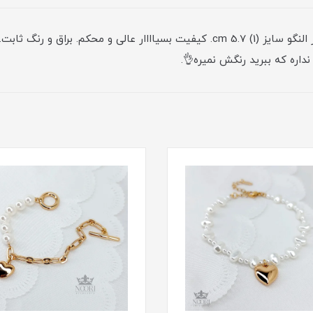
النگوی زنانه✨ جنسش طلا روس هست. سایز 1. که قطر النگو سایز (1) 5.7 cm. کیفیت بس
اره که ببرید رنگش نمیره👌.