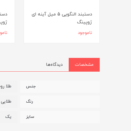
ی 8 میل آینه ای
دستبند النگویی 5 میل آینه ای
دستب
ژوپینگ
ژوپ
ناموجود
نامو
مشخصات
دیدگاه‌ها
طلا ر
جنس
طلایی
رنگ
یک
سایز