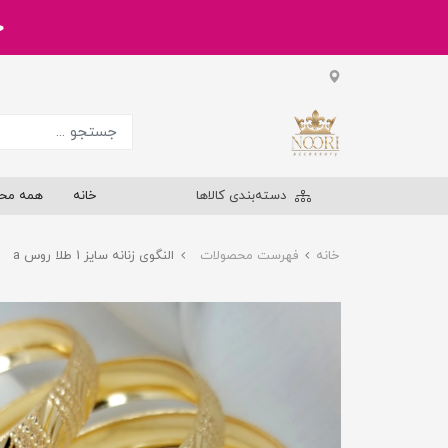
خر
دسته‌بندی کالاها
خانه
همه مح
خانه
فهرست محصولات
النگوی زنانه سایز 1 طلا روس a