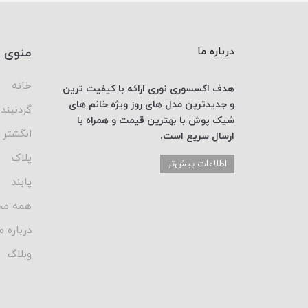
درباره ما
منوی 
خانه
هدف اکسسوری نوری
ارائه با کیفیت ترین
و جدیدترین
مدل های روز
ویژه خانم های
گردنبند
شیک پوش با
بهترین قیمت
و همراه با
انگشتر
ارسال
سریع است.
پلاک
اطلاعات بیش‌تر
پابند
همه مح
درباره م
وبلاگ