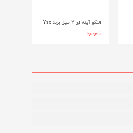
النگو آینه ای 2 میل برند Ysx
دستبند ن
ناموجود
ناموجود