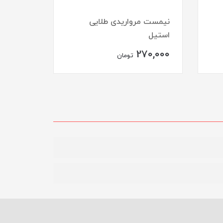
نیمست مرواریدی طلایی
استیل
نیم ست نگ
270,000
ناموجود
تومان