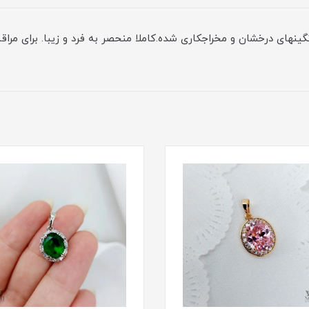
ینهای درخشان و مخراجکاری شده.کاملا منحصر به فرد و زیبا. برای مراق