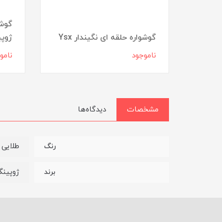
ی
گوشو
گوشواره حلقه ای نگیندار Ysx
ژوپ
ناموجود
نامو
مشخصات
دیدگاه‌ها
طلایی
رنگ
ژوپین
برند