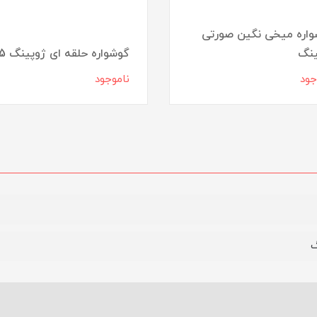
اره میخی نگین صورتی
ینگ
گوشواره حلقه ای ژوپینگ 5
جود
ناموجود
گ