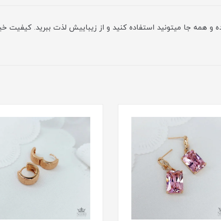
ه و همه جا میتونید استفاده کنید و از زیباییش لذت ببرید. کیفیت 